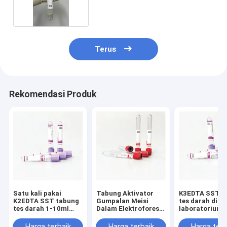
Terus
Rekomendasi Produk
Satu kali pakai
Tabung Aktivator
K3EDTA SST t
K2EDTA SST tabung
Gumpalan Meisi
tes darah di
tes darah 1-10ml
Dalam Elektroforesis
laboratorium
Dengan Tutup Kaca
Protein
hematologi
Harga terbaik
Harga terbaik
Harga terb