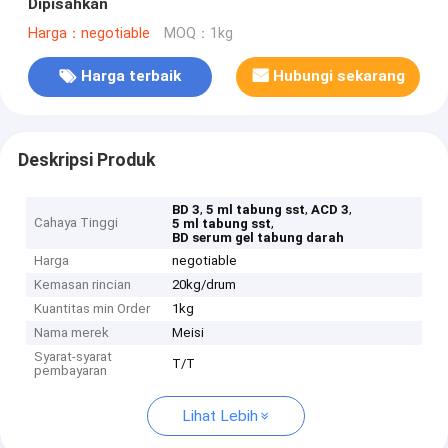
Dipisahkan
Harga：negotiable
MOQ：1kg
Harga terbaik
Hubungi sekarang
Deskripsi Produk
,
,
,
BD 3
5 ml tabung sst
ACD 3
Cahaya Tinggi
,
5 ml tabung sst
BD serum gel tabung darah
Harga
negotiable
Kemasan rincian
20kg/drum
Kuantitas min Order
1kg
Nama merek
Meisi
Syarat-syarat
T/T
pembayaran
Lihat Lebih