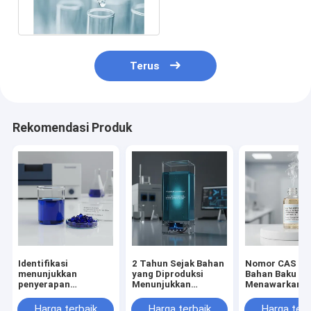
C70H128O10
Terus
Rekomendasi Produk
Identifikasi
2 Tahun Sejak Bahan
Nomor CAS 48
menunjukkan
yang Diproduksi
Bahan Baku Ko
penyerapan
Menunjukkan
Menawarkan B
maksimum pada 604
Absorbansi
Khas Istilah
608nm Cairan biru
Maksimum Pada 604
Perdagangan 
Harga terbaik
Harga terbaik
Harga terb