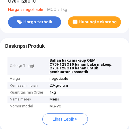
C70H128O10
Harga：negotiable
MOQ：1kg
Harga terbaik
Hubungi sekarang
Deskripsi Produk
,
Bahan baku makeup OEM
,
C70H128O10 bahan baku makeup
Cahaya Tinggi
C70H128O10 bahan untuk
pembuatan kosmetik
Harga
negotiable
Kemasan rincian
20kg/drum
Kuantitas min Order
1kg
Nama merek
Meisi
Nomor model
MS-VC
Lihat Lebih