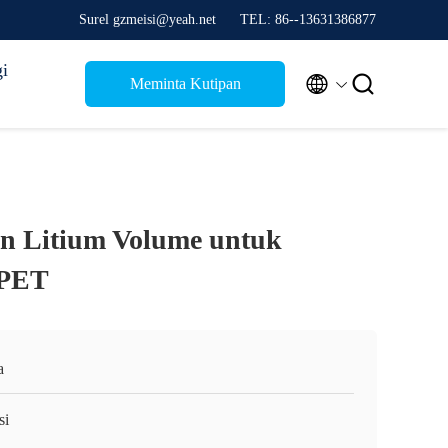
Surel gzmeisi@yeah.net
TEL: 86--13631386877
i


Meminta Kutipan
in Litium Volume untuk
/PET
a
si