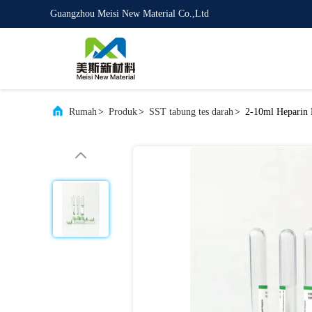
Guangzhou Meisi New Material Co.,Ltd
Rumah
>
Produk
>
SST tabung tes darah
>
2-10ml Heparin