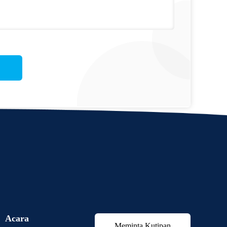
Acara
Meminta Kutipan