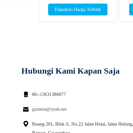
Dapatkan Harga Terbaik
Hubungi Kami Kapan Saja

86--13631386877

gzmeisi@yeah.net

Ruang 201, Blok A, No.22 Jalan Hetai, Jalan Helong,
Baiyun, Guangzhou