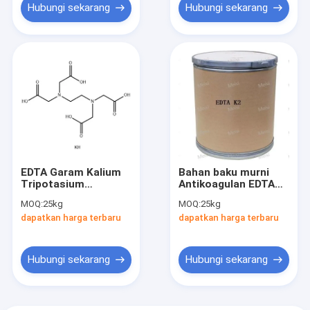
Hubungi sekarang
Hubungi sekarang
EDTA Garam Kalium
Bahan baku murni
Tripotasium
Antikoagulan EDTA
Antikoagulan EDTA
K2 25102-12-9
MOQ:
25kg
MOQ:
25kg
K3 65501-24-8
dapatkan harga terbaru
dapatkan harga terbaru
Hubungi sekarang
Hubungi sekarang