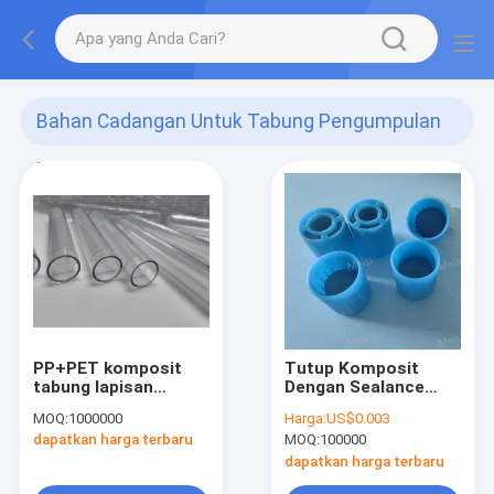
Bahan Cadangan Untuk Tabung Pengumpulan
Darah
(4)
PP+PET komposit
Tutup Komposit
tabung lapisan
Dengan Sealance
ganda, bahan
Yang Sangat Baik
MOQ:
1000000
Harga:
US$0.003
makanan kelas
Untuk Tabung
dapatkan harga terbaru
MOQ:
100000
plastik tabung
Pengumpulan Darah
ekstrusi lapisan
Tutup berbentuk
dapatkan harga terbaru
ganda
silang