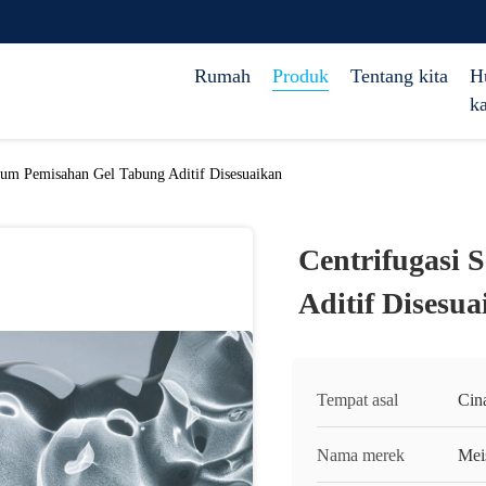
Rumah
Produk
Tentang kita
H
k
rum Pemisahan Gel Tabung Aditif Disesuaikan
Centrifugasi
Aditif Disesu
Tempat asal
Cin
Nama merek
Mei