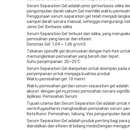
Serum Separation Gel adalah jenis gel berbasis silika
pengumpulan darah vakum.Gel memiliki waktu pemisahan
Penggunaan serum separation gel telah menjadi lang
sampel darah secara manual, sehingga mengurangi risi
Jenis Gel: Berbasis silika
Serum Separation Gel terbuat dari silika, yang merupak
pemisahan yang lancar dan efisien.
Densitas Gel: 1,04 ~ 1,06 g/cm3
Tekanan spesifik gel dirumuskan dengan hati-hati untu
memungkinkan pemisahan yang bersih dan tepat.
Suhu penyimpanan: 20~25°C
Serum Separation Gel dianjurkan untuk disimpan pada s
penyimpanan untuk menjaga kualitas produk.
Waktu pemisahan gel: 10 menit
Waktu pemisahan gel dari serum separation gel adalah
akurat. dengan gel ini,proses pemisahan secara signif
Aplikasi: Pemisahan Serum
Tujuan utama dari Serum Separation Gel adalah untu
sentrifugasiHal ini menghasilkan pemisahan serum yang
Kata Kunci: Pemisahan, tabung, Vas pengumpulan dara
Serum Separation Gel adalah produk penting bagi para
diandalkan dan efisien di bidang medisDengan mengguna