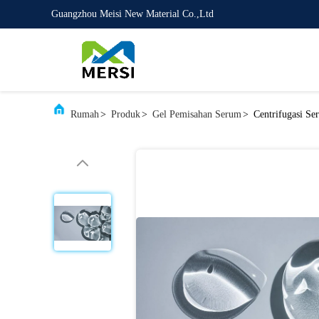
Guangzhou Meisi New Material Co.,Ltd
Rumah
>
Produk
>
Gel Pemisahan Serum
>
Centrifugasi Se