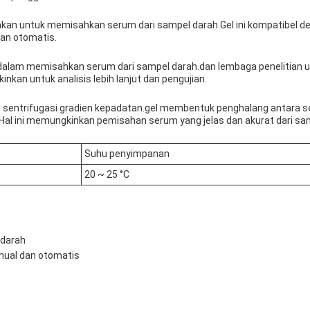
unakan untuk memisahkan serum dari sampel darah.Gel ini kompatibel 
an otomatis.
 dalam memisahkan serum dari sampel darah.dan lembaga penelitian un
kan untuk analisis lebih lanjut dan pengujian.
p sentrifugasi gradien kepadatan.gel membentuk penghalang antara s
Hal ini memungkinkan pemisahan serum yang jelas dan akurat dari sa
Suhu penyimpanan
20 ~ 25 °C
 darah
nual dan otomatis