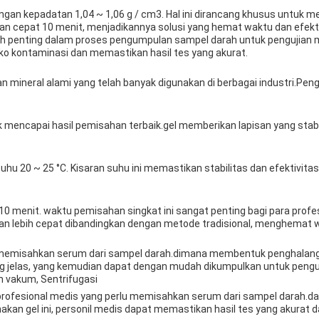
 dengan kepadatan 1,04 ~ 1,06 g / cm3. Hal ini dirancang khusus unt
 cepat 10 menit, menjadikannya solusi yang hemat waktu dan efektif
kah penting dalam proses pengumpulan sampel darah untuk pengujian
ko kontaminasi dan memastikan hasil tes yang akurat.
an mineral alami yang telah banyak digunakan di berbagai industri.Pe
k mencapai hasil pemisahan terbaik.gel memberikan lapisan yang stabi
uhu 20 ~ 25 °C. Kisaran suhu ini memastikan stabilitas dan efektivit
 10 menit. waktu pemisahan singkat ini sangat penting bagi para pro
ikan lebih cepat dibandingkan dengan metode tradisional, menghemat 
k memisahkan serum dari sampel darah.dimana membentuk penghalang
 jelas, yang kemudian dapat dengan mudah dikumpulkan untuk pengujia
h vakum, Sentrifugasi
 profesional medis yang perlu memisahkan serum dari sampel darah.d
kan gel ini, personil medis dapat memastikan hasil tes yang akurat 