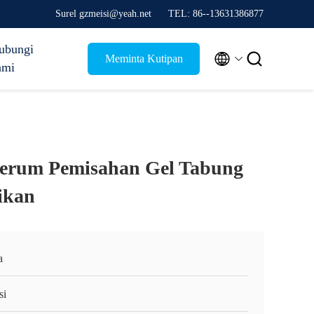
Surel gzmeisi@yeah.net
TEL: 86--13631386877
ubungi


Meminta Kutipan
ami
 Serum Pemisahan Gel Tabung
aikan
a
si