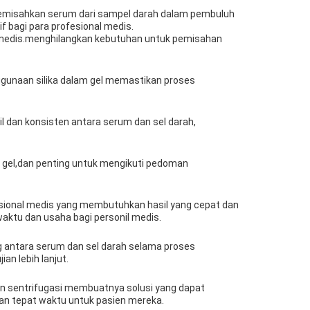
uk memisahkan serum dari sampel darah dalam pembuluh
 bagi para profesional medis.
 medis.menghilangkan kebutuhan untuk pemisahan
nggunaan silika dalam gel memastikan proses
l dan konsisten antara serum dan sel darah,
as gel,dan penting untuk mengikuti pedoman
fesional medis yang membutuhkan hasil yang cepat dan
waktu dan usaha bagi personil medis.
 antara serum dan sel darah selama proses
n lebih lanjut.
an sentrifugasi membuatnya solusi yang dapat
dan tepat waktu untuk pasien mereka.