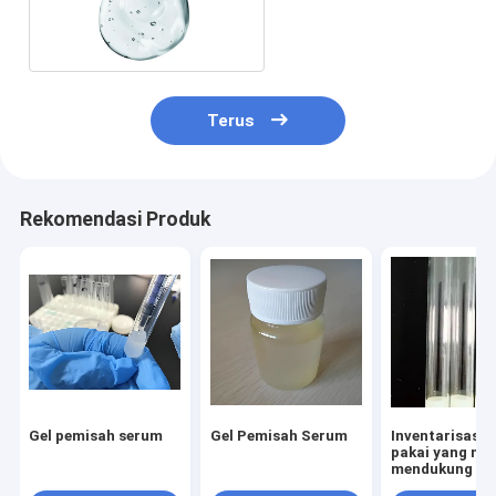
Aktivator Gumpalan
Terus
Rekomendasi Produk
Gel pemisah serum
Gel Pemisah Serum
Inventarisasi s
pakai yang me
mendukung le
pemisahan ta