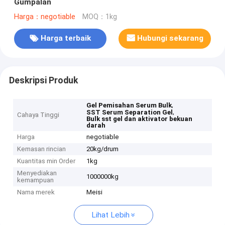
Gumpalan
Harga：negotiable
MOQ：1kg
Harga terbaik
Hubungi sekarang
Deskripsi Produk
,
Gel Pemisahan Serum Bulk
,
SST Serum Separation Gel
Cahaya Tinggi
Bulk sst gel dan aktivator bekuan
darah
Harga
negotiable
Kemasan rincian
20kg/drum
Kuantitas min Order
1kg
Menyediakan
1000000kg
kemampuan
Nama merek
Meisi
Lihat Lebih