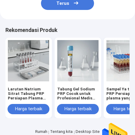
Terus
Rekomendasi Produk
Larutan Natrium
Tabung Gel Sodium
Sampel Ya tab
Sitrat Tabung PRP
PRP Cocok untuk
PRP Persiapa
Persiapan Plasma
Profesional Medis
plasma yang k
Kaya Trombosit
Menawarkan
trombosit den
Profesional Medis
Pemisahan dan
antikoagulan 
Harga terbaik
Harga terbaik
Harga terb
Instrumen Sampel
Pengumpulan
aktivator bek
Darah Klinis
Plasma Kaya
darah yang co
Trombosit yang
untuk analisis
Konsisten
Rumah
Tentang kita
Desktop Site