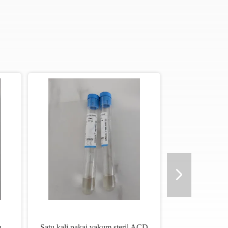
h
Satu kali pakai vakum steril ACD