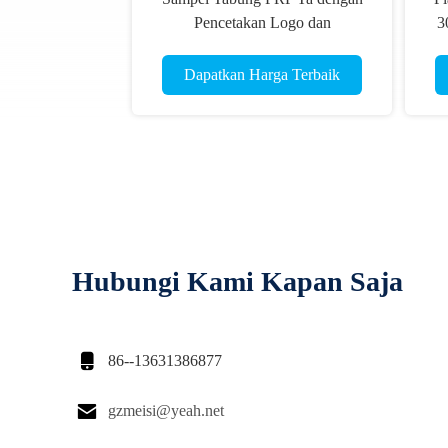
Pencetakan Logo dan
3
Antikoagulan Atau Aktivator
p
Pembekuan memastikan Konsisten
te
Dapatkan Harga Terbaik
dalam Persiapan Plasma Darah
Hubungi Kami Kapan Saja

86--13631386877

gzmeisi@yeah.net