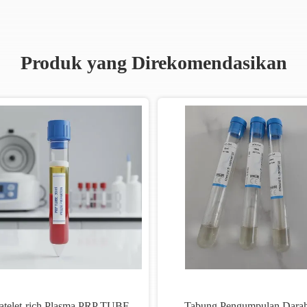
Produk yang Direkomendasikan
atelet-rich Plasma PRP TUBE
Tabung Pengumpulan Dara