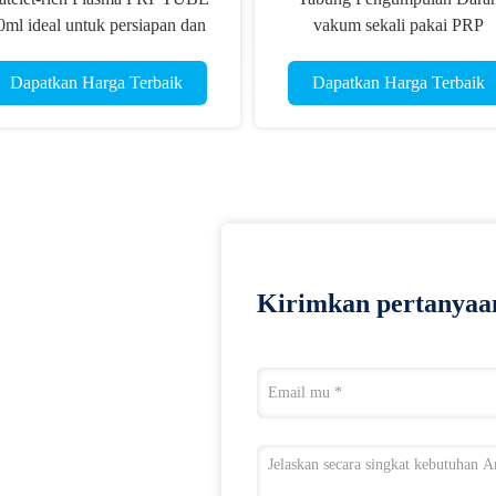
0ml ideal untuk persiapan dan
vakum sekali pakai PRP
emrosesan sampel darah yang
ACD+GEL Tabung Steril
pat dalam pengaturan terapeutik
Dapatkan Harga Terbaik
Dapatkan Harga Terbaik
Kirimkan pertanyaa