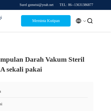
Surel gzmeisi@yeah.net
TEL: 86--13631386877
i


Meminta Kutipan
mpulan Darah Vakum Steril
sekali pakai
a
si