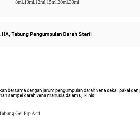
8ml,10ml,12ml,15ml,20ml,30ml
L HA
,
Tabung Pengumpulan Darah Steril
unakan bersama dengan jarum pengumpulan darah vena sekali pakai dan
an sampel darah vena manusia dalam uji klinis.
Tabung Gel Prp Acd