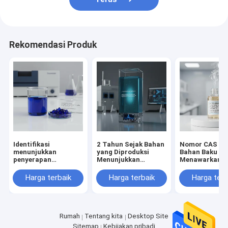
Rekomendasi Produk
Identifikasi
2 Tahun Sejak Bahan
Nomor CAS 48
menunjukkan
yang Diproduksi
Bahan Baku Ko
penyerapan
Menunjukkan
Menawarkan B
maksimum pada 604
Absorbansi
Khas Istilah
608nm Cairan biru
Maksimum Pada 604
Perdagangan 
Harga terbaik
Harga terbaik
Harga terb
gelap atau kristal
608nm Penting
Komponen
bahan baku kosmetik
Untuk Proses
Terpercaya d
Air Kurang dari 01
Akuisisi Dan Kontrol
Formulasi
persen
Data
Perawatan Pri
dan Kosmetik
Rumah
Tentang kita
Desktop Site
Sitemap
Kebijakan pribadi