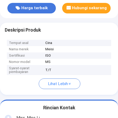
Harga terbaik
Hubungi sekarang
Deskripsi Produk
Tempat asal
Cina
Nama merek
Meisi
Sertifikasi
ISO
Nomor model
MS
Syarat-syarat
T/T
pembayaran
Lihat Lebih
Rincian Kontak
Miss. Miss Li