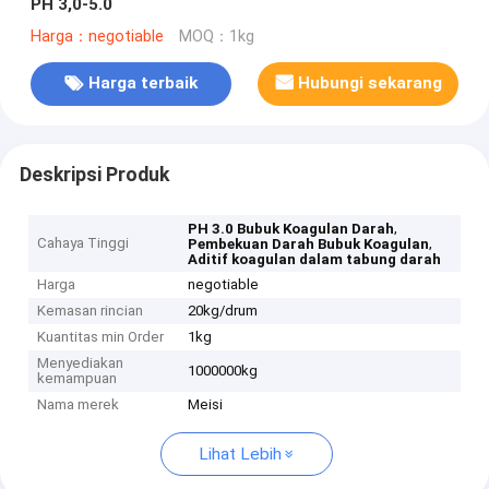
PH 3,0-5.0
Harga：negotiable
MOQ：1kg
Harga terbaik
Hubungi sekarang
Deskripsi Produk
,
PH 3.0 Bubuk Koagulan Darah
Cahaya Tinggi
,
Pembekuan Darah Bubuk Koagulan
Aditif koagulan dalam tabung darah
Harga
negotiable
Kemasan rincian
20kg/drum
Kuantitas min Order
1kg
Menyediakan
1000000kg
kemampuan
Nama merek
Meisi
Lihat Lebih