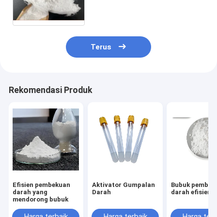
5.0
Terus
Rekomendasi Produk
Efisien pembekuan
Aktivator Gumpalan
Bubuk pembek
darah yang
Darah
darah efisiensi
mendorong bubuk
Harga terbaik
Harga terbaik
Harga terb