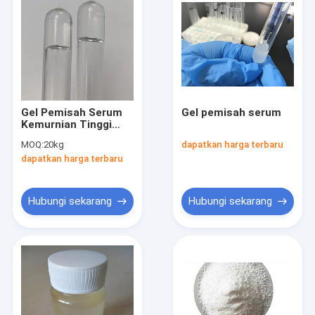
Gel Pemisah Serum
Gel pemisah serum
Kemurnian Tinggi
untuk Tabung
MOQ:
20kg
dapatkan harga terbaru
Pengumpul Darah
dapatkan harga terbaru
Vakum SST Aditif
Medis
Hubungi sekarang
Hubungi sekarang
Rumah
Produk
Tentang kita