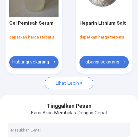
Wisata pabrik
Kontrol kualitas
Gel Pemisah Serum
Heparin Lithium Salt
Hubungi kami
dapatkan harga terbaru
dapatkan harga terbaru
Quote request suatu
Hubungi sekarang
Hubungi sekarang
Bahan Tes Darah
Lihat Lebih
SST tabung tes darah
Serbuk Koagulan Darah
Tinggalkan Pesan
Kami Akan Membalas Dengan Cepat
Gel Pemisahan Serum
Perlengkapan Medis Konsumen