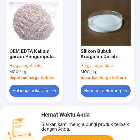
OEM EDTA Kalium
Silikon Bubuk
garam Pengumpulan
Koagulan Darah
darah Aditif bubuk
Kalium Edta
Harga:
negotiable
Harga:
negotiable
putih
Antikoagulan Kuning
MOQ:
1kg
MOQ:
1kg
Putih
dapatkan harga terbaru
dapatkan harga terbaru
Hubungi sekarang
Hubungi sekarang
Hemat Waktu Anda
Biarkan kami menghubungi produk terbaik
dengan Anda.