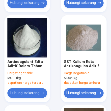
Hubungi sekarang
Hubungi sekarang
Anticoagulant Edta
SST Kalium Edta
Aditif Dalam Tabung
Antikoagulan Aditif
SST Untuk
Tabung Darah
Harga:
negotiable
Harga:
negotiable
Pengumpulan Darah
MOQ:
1kg
MOQ:
1kg
dapatkan harga terbaru
dapatkan harga terbaru
Hubungi sekarang
Hubungi sekarang