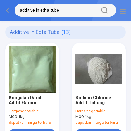
Additive In Edta Tube
(13)
Koagulan Darah
Sodium Chloride
Aditif Garam
Aditif Tabung
Dipotassium Dalam
Pengumpulan Darah
Harga:
negotiable
Harga:
negotiable
Tabung EDTA
Dalam Edta Bulk
MOQ:
1kg
MOQ:
1kg
dapatkan harga terbaru
dapatkan harga terbaru