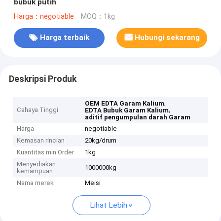
bubuk putih
Harga：negotiable
MOQ：1kg
Harga terbaik
Hubungi sekarang
Deskripsi Produk
,
OEM EDTA Garam Kalium
Cahaya Tinggi
,
EDTA Bubuk Garam Kalium
aditif pengumpulan darah Garam
Harga
negotiable
Kemasan rincian
20kg/drum
Kuantitas min Order
1kg
Menyediakan
1000000kg
kemampuan
Nama merek
Meisi
Lihat Lebih