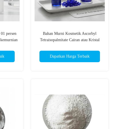
 01 persen
Bahan Murni Kosmetik Ascorbyl
 kemurnian
Tetraisopalmitate Cairan atau Kristal
an Bau
Biru Tua Bahan Baku Sampel Perawatan
 produk
Kulit
aik
Dapatkan Harga Terbaik