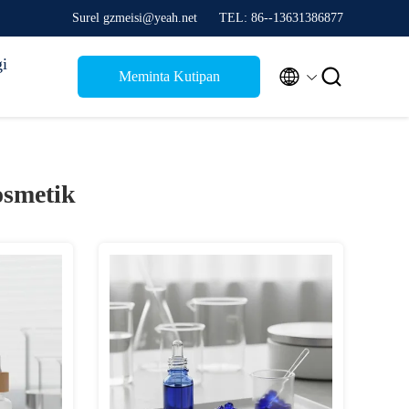
Surel gzmeisi@yeah.net
TEL: 86--13631386877
i


Meminta Kutipan
smetik