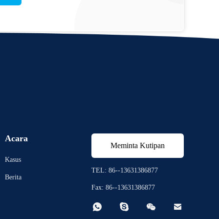
Acara
Meminta Kutipan
Kasus
TEL: 86--13631386877
Berita
Fax: 86--13631386877



