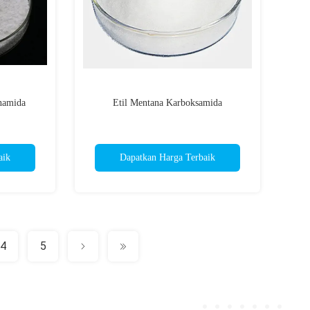
onamida
Etil Mentana Karboksamida
aik
Dapatkan Harga Terbaik
4
5