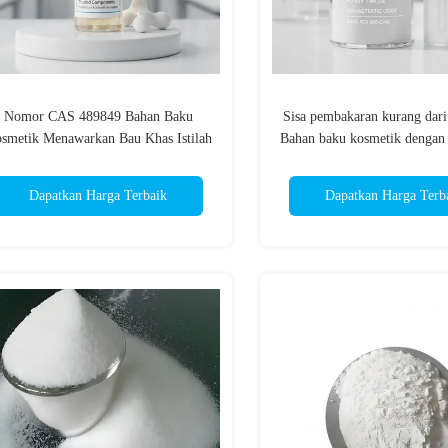
Nomor CAS 489849 Bahan Baku
Sisa pembakaran kurang dari
smetik Menawarkan Bau Khas Istilah
Bahan baku kosmetik dengan
rdagangan TT Komponen Terpercaya
lebih dari 995 persen d
lam Formulasi Perawatan Pribadi dan
karakteristik ideal untuk
Dapatkan Harga Terbaik
Dapatkan Harga Terb
Kosmetik
perawatan kulit