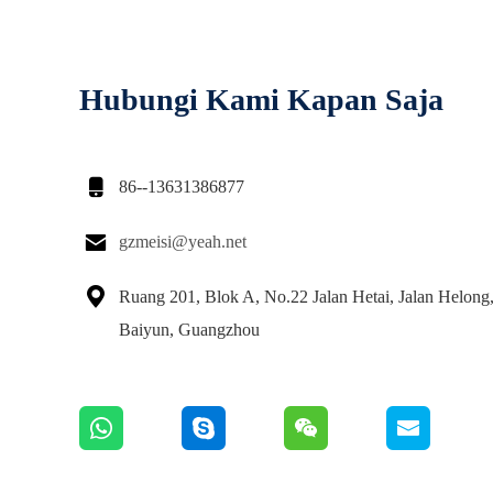
Hubungi Kami Kapan Saja

86--13631386877

gzmeisi@yeah.net

Ruang 201, Blok A, No.22 Jalan Hetai, Jalan Helong,
Baiyun, Guangzhou