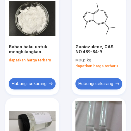
Bahan baku untuk
Guaiazulene, CAS
menghilangkan
NO.489-84-9
ketombe, garam
dapatkan harga terbaru
MOQ:
1kg
pyridone
dapatkan harga terbaru
ethanolamine
Hubungi sekarang
Hubungi sekarang
Rumah
Produk
Tentang kita