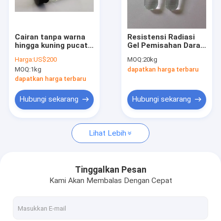
Wisata pabrik
Kontrol kualitas
Cairan tanpa warna
Resistensi Radiasi
hingga kuning pucat
Gel Pemisahan Darah
Hubungi kami
Bahan pemutih
Efisien Dan Tepat
Harga:
US$200
MOQ:
20kg
Bahan baku VC-IP
Pemisahan Nyaman
MOQ:
1kg
dapatkan harga terbaru
183476-82-6
Dan Aman
Quote request suatu
dapatkan harga terbaru
Hubungi sekarang
Hubungi sekarang
Bahan Tes Darah
Lihat Lebih
SST tabung tes darah
Serbuk Koagulan Darah
Tinggalkan Pesan
Kami Akan Membalas Dengan Cepat
Gel Pemisahan Serum
Perlengkapan Medis Konsumen